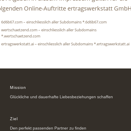
olgenden Online-Auftritte ertragswerkstatt Gmb
6d6b67.com – einschliesslich aller Subdomains *.6d6b67.com
wertschaetzend.com – einschliesslich aller Subdomains
*.wertschaetzend.com
ertragswerkstatt.ai – einschliesslich aller Subdomains *.ertragswerkstatt.ai
Mission
Glückliche und dauerhafte Liebesbeziehungen schaffen
Ziel
Den perfekt passenden Partner zu finden