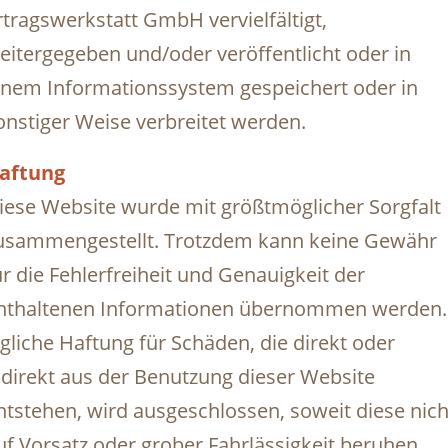
rtragswerkstatt GmbH vervielfältigt,
eitergegeben und/oder veröffentlicht oder in
inem Informationssystem gespeichert oder in
onstiger Weise verbreitet werden.
aftung
iese Website wurde mit größtmöglicher Sorgfalt
usammengestellt. Trotzdem kann keine Gewähr
ür die Fehlerfreiheit und Genauigkeit der
nthaltenen Informationen übernommen werden.
egliche Haftung für Schäden, die direkt oder
ndirekt aus der Benutzung dieser Website
ntstehen, wird ausgeschlossen, soweit diese nich
uf Vorsatz oder grober Fahrlässigkeit beruhen.