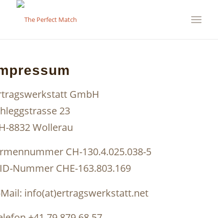
Impressum
rtragswerkstatt GmbH
ihleggstrasse 23
H-8832 Wollerau
irmennummer CH-130.4.025.038-5
ID-Nummer CHE-163.803.169
-Mail: info(at)ertragswerkstatt.net
elefon +41 79 879 68 57