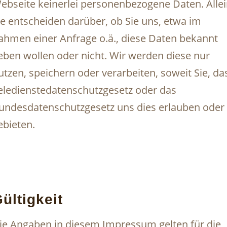
ebseite keinerlei personenbezogene Daten. Alle
ie entscheiden darüber, ob Sie uns, etwa im
ahmen einer Anfrage o.ä., diese Daten bekannt
eben wollen oder nicht. Wir werden diese nur
utzen, speichern oder verarbeiten, soweit Sie, da
eledienstedatenschutzgesetz oder das
undesdatenschutzgesetz uns dies erlauben oder
ebieten.
ültigkeit
ie Angaben in diesem Impressum gelten für die